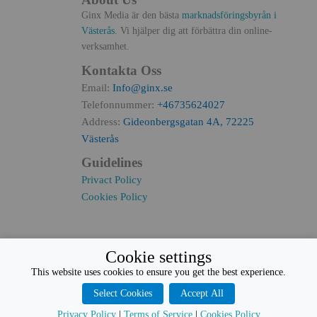
Ginx Media är den bästa
marknadsföringsbyrån i
Västerås
. Vi hjälper dig att förbättra din online-
verksamhet.
Kontakta Oss
Email:
Info@ginx.se
Telefonnummer:
+46735624027
Address:
Gideonbergsgatan 4A, 72225
Västerås
Guidelines
Privact Policy
Cookies Policy
Cookie settings
This website uses cookies to ensure you get the best experience.
Select Cookies
Accept All
Copywrites © Reserved by
George Iskef
Privacy Policy
|
Terms of Service
|
Cookies Policy