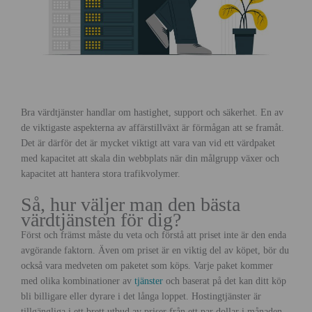
Bra värdtjänster handlar om hastighet, support och säkerhet. En av
de viktigaste aspekterna av affärstillväxt är förmågan att se framåt.
Det är därför det är mycket viktigt att vara van vid ett värdpaket
med kapacitet att skala din webbplats när din målgrupp växer och
kapacitet att hantera stora trafikvolymer.
Så, hur väljer man den bästa
värdtjänsten för dig?
Först och främst måste du veta och förstå att priset inte är den enda
avgörande faktorn. Även om priset är en viktig del av köpet, bör du
också vara medveten om paketet som köps. Varje paket kommer
med olika kombinationer av
tjänster
och baserat på det kan ditt köp
bli billigare eller dyrare i det långa loppet. Hostingtjänster är
tillgängliga i ett brett utbud av priser från ett par dollar i månaden