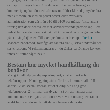
och upp till några tusen. Om du är ett oberoende företag som
kommer igång kan du med största sannolikhet klara dig mycket bra
med ett moln, en virtuell privat server eller övervakad
administration som går från $10 till $100 per månad. Vissa andra
företag kan dock behöva ett mer servicekrävande partnerskap. I ett
sådant fall kan det vara praktiskt att köpa en affär som ger underhåll
på en mängd tjänster. Till exempel konstant backup,
säkerhet
,
snabbare bandbredd, förmåga att hantera trafik, serverunderhåll och
serverrespons. Vi rekommenderar att du tänker på följande faktorer
innan du fattar något beslut:
Bestäm hur mycket handhållning du
behöver
Viktig kundhjälp ger dig e-postsupport, chattsupport och
telefonsupport. Handläggningstiden för krav kommer i alla fall att
ändras. Vissa specialistorganisationer erbjuder i hög grad
telefonsupport 24 timmar om dygnet. Så om att hantera dina
komponenter är en tjänst som du kräver av din hosting-leverantör,
är det bättre att du ser till att de kan leverera detta stöd.