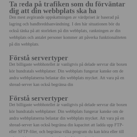
Ta
r
eda på trafiken som du förväntar
dig att din webbplats ska ha
Den mest avgörande uppskattningen av värdpriset är baserad på
lagring och bandbreddsanvändning. I den här situationen bör du
också tänka på att storleken på din webbplats, rankningen av din
webbplats och antalet personer kommer att påverka funktionaliteten
på din webbplats.
Förstå servertyper
Det billigaste webbhotellet är vanligtvis på delade servrar där boxen
kör hundratals webbplatser. Din webbplats fungerar kanske om de
andra webbplatserna belastar din webbplats mycket. Att vara på en
shread-server kan också begränsa din
Förstå servertyper
Det billigaste webbhotellet är vanligtvis på delade servrar där boxen
kör hundratals webbplatser. Din webbplats fungerar kanske om de
andra webbplatserna belastar din webbplats mycket. Att vara på en
shread-server kan också begränsa din kapacitet att ladda upp FTP-
eller SFTP-filer, och begränsa vilka program du kan köra eller till