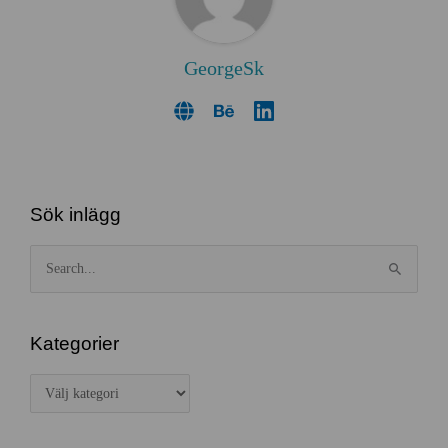
GeorgeSk
Sök inlägg
S
ö
k
e
Kategorier
f
K
t
a
e
t
r