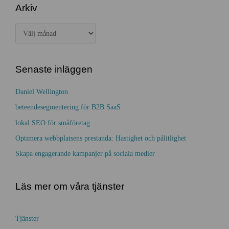
Arkiv
e
:
g
A
o
r
r
k
i
Senaste inläggen
i
e
v
Daniel Wellington
r
beteendesegmentering för B2B SaaS
lokal SEO för småföretag
Optimera webbplatsens prestanda: Hastighet och pålitlighet
Skapa engagerande kampanjer på sociala medier
Läs mer om våra tjänster
Tjänster