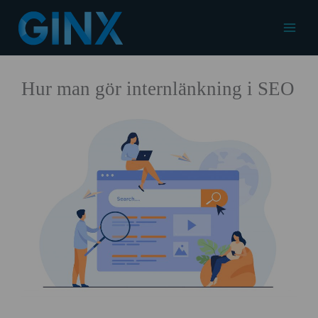
Hoppa
till
Main
innehåll
Menu
Hur man gör internlänkning i SEO