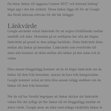
Du hittar länkar till taggarna Content SEO” och Internal linking”
högst upp i den här artikeln. Dessa länkar läggs till för att Google
ska förstå sidornas relevans för det här inlägget.
Länkvärde
Google använder också länkvärde för att avgöra förhållandet mellan
innehåll och sidor. Hemsidan på en webbplats har ofta det högsta
länkvärdet på grund av dess många backlinks. Detta länkvärde delas
mellan alla länkar på hemsidan. Länkvärdet som överfördes till
nästa sida kommer att delas mellan alla länkar på den sidan och så
vidare.
Dina senaste blogginlägg kommer att ha ett högre länkvärde om du
länkar till dem från hemsidan, snarare än bara från kategorisidan.
Google kommer också att hitta dina senaste inlägg snabbare om du
länkar till dem från hemsidan.
När du väl har förstått begreppet att länkar skickar sitt länkvärde
vidare blir det tydligt att fler länkar till ett blogginlägg innebär ett
större värde. Google anser att sidor med många värdefulla länkar är