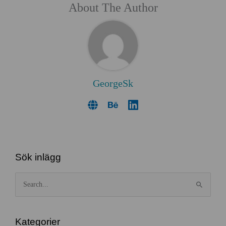
About The Author
GeorgeSk
Sök inlägg
S
ö
k
e
Kategorier