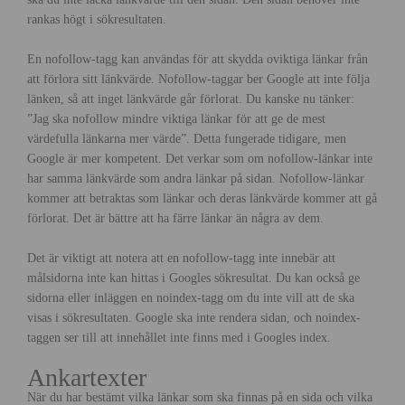
rankas högt i sökresultaten.
En nofollow-tagg kan användas för att skydda oviktiga länkar från
att förlora sitt länkvärde. Nofollow-taggar ber Google att inte följa
länken, så att inget länkvärde går förlorat. Du kanske nu tänker:
”Jag ska nofollow mindre viktiga länkar för att ge de mest
värdefulla länkarna mer värde”. Detta fungerade tidigare, men
Google är mer kompetent. Det verkar som om nofollow-länkar inte
har samma länkvärde som andra länkar på sidan. Nofollow-länkar
kommer att betraktas som länkar och deras länkvärde kommer att gå
förlorat. Det är bättre att ha färre länkar än några av dem.
Det är viktigt att notera att en nofollow-tagg inte innebär att
målsidorna inte kan hittas i Googles sökresultat. Du kan också ge
sidorna eller inläggen en noindex-tagg om du inte vill att de ska
visas i sökresultaten. Google ska inte rendera sidan, och noindex-
taggen ser till att innehållet inte finns med i Googles index.
Ankartexter
När du har bestämt vilka länkar som ska finnas på en sida och vilka