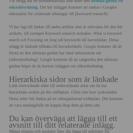
Vår blogg har en hörnstensartikel som heter den
ultimata guiden för
sökordsforskning
. Det här inlägget kommer att rankas i Googles
sökresultat för relaterade sökningar till [keyword-research].
Vi har lagt till länkar till andra artiklar som är relevanta för den här
artikeln, till exempel Keyword research mistakes, What is keyword
search och Focusing on long tail keywords till huvudsidan. Dessa
inlägg är länkade tillbaka till huvudartikeln. Google kommer då att
förstå att den ultimata guiden har mest information om
[sökordssökning]. Google kommer då att rangordna den ultimata
guiden högre än de kortare inläggen om sökordssökning.
Hierarkiska sidor som är länkade
Länk överordnade sidor till underordnade sidor om du har
hierarkiska avsnitt på din webbplats. Glöm inte bort syskonsidor.
Dessa sidor bör länkas på en välorganiserad webbplats. Det kommer
att vara meningsfullt att koppla ihop dem på detta sätt.
Du kan överväga att lägga till ett
avsnitt till ditt relaterade inlägg.
Många plugins och moduler låter dig lägga till sektioner för