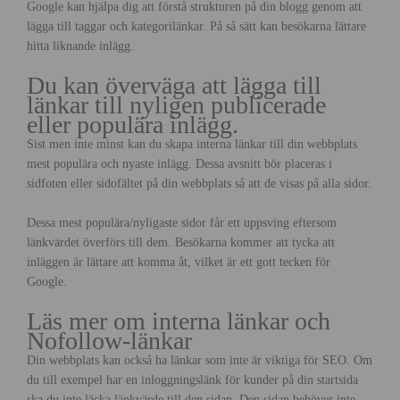
Google kan hjälpa dig att förstå strukturen på din blogg genom att
lägga till taggar och kategorilänkar. På så sätt kan besökarna lättare
hitta liknande inlägg.
Du kan överväga att lägga till
länkar till nyligen publicerade
eller populära inlägg.
Sist men inte minst kan du skapa interna länkar till din webbplats
mest populära och nyaste inlägg. Dessa avsnitt bör placeras i
sidfoten eller sidofältet på din webbplats så att de visas på alla sidor.
Dessa mest populära/nyligaste sidor får ett uppsving eftersom
länkvärdet överförs till dem. Besökarna kommer att tycka att
inläggen är lättare att komma åt, vilket är ett gott tecken för
Google.
Läs mer om interna länkar och
Nofollow-länkar
Din webbplats kan också ha länkar som inte är viktiga för SEO. Om
du till exempel har en inloggningslänk för kunder på din startsida
ska du inte läcka länkvärde till den sidan. Den sidan behöver inte