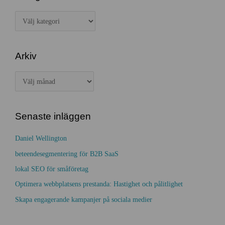
f
K
t
a
e
t
r
Arkiv
e
:
g
A
o
r
r
k
i
Senaste inläggen
i
e
v
Daniel Wellington
r
beteendesegmentering för B2B SaaS
lokal SEO för småföretag
Optimera webbplatsens prestanda: Hastighet och pålitlighet
Skapa engagerande kampanjer på sociala medier