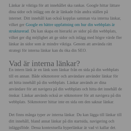
Länkar är viktiga för att innehållet ska rankas. Google hittar lättare
dina sidor och inlägg om de är länkade från andra ställen på
internet. Ditt innehåll kan också kopplas samman via interna länkar,
vilket ger
Google en bättre uppfattning om hur din webbplats är
strukturerad
. Du kan skapa en hierarki av sidor på din webbplats,
vilket ger dig möjlighet att ge sidor och inlägg med högre värde fler
länkar än sidor som är mindre viktiga. Genom att använda rätt
strategi för interna länkar kan du öka din SEO.
Vad är interna länkar?
En intern länk är en länk som länkar från en sida på din webbplats
till en annan. Både sökmotorer och användare använder länkar för
att hitta innehåll på din webbplats. Länkar används av dina
användare för att navigera på din webbplats och hitta det innehåll de
önskar. Länkar används också av sökmotorer för att navigera på din
webbplats. Sökmotorer hittar inte en sida om den saknar länkar.
Det finns många typer av interna länkar. Du kan lägga till länkar till
ditt innehåll, bland annat länkar på din startsida, navigering och
inläggsflöde. Dessa kontextuella hyperlänkar är vad vi kallar det.