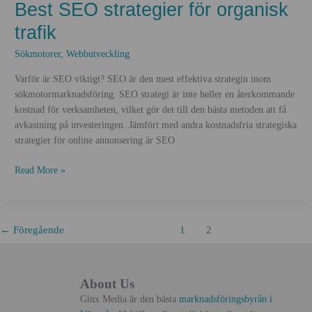
Best SEO strategier för organisk
trafik
Sökmotorer
,
Webbutveckling
Varför är SEO viktigt? SEO är den mest effektiva strategin inom
sökmotormarknadsföring. SEO strategi är inte heller en återkommande
kostnad för verksamheten, vilket gör det till den bästa metoden att få
avkastning på investeringen. Jämfört med andra kostnadsfria strategiska
strategier för online annonsering är SEO
Best
Read More »
SEO
strategier
för
←
Föregående
1
2
organisk
trafik
About Us
Ginx Media är den bästa
marknadsföringsbyrån i