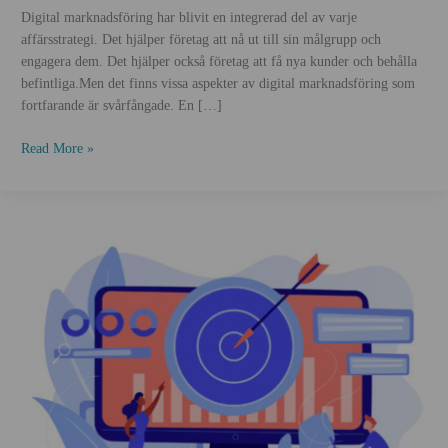
Digital marknadsföring har blivit en integrerad del av varje
affärsstrategi. Det hjälper företag att nå ut till sin målgrupp och
engagera dem. Det hjälper också företag att få nya kunder och behålla
befintliga.Men det finns vissa aspekter av digital marknadsföring som
fortfarande är svårfångade. En […]
Affärsstrategier
Read More »
genom
digital
marknadsföring:
7
bästa
tips