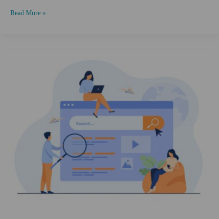
Varför
Read More »
använda
Google
Ads?