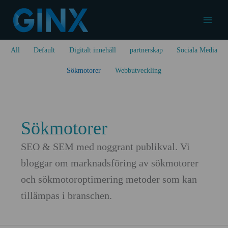
Hoppa
till
Main
innehåll
Filter
Menu
All
Default
Digitalt innehåll
partnerskap
Sociala Media
posts
by
Sökmotorer
Webbutveckling
category
Sökmotorer
SEO & SEM med noggrant publikval. Vi
bloggar om marknadsföring av sökmotorer
och sökmotoroptimering metoder som kan
tillämpas i branschen.