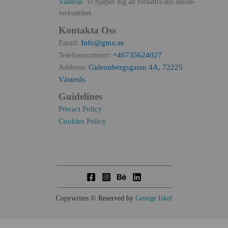
Västerås
. Vi hjälper dig att förbättra din online-
verksamhet.
Kontakta Oss
Email:
Info@ginx.se
Telefonnummer:
+46735624027
Address:
Gideonbergsgatan 4A, 72225
Västerås
Guidelines
Privact Policy
Cookies Policy
Copywrites © Reserved by
George Iskef