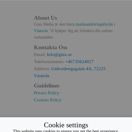
About Us
Ginx Media är den bästa
marknadsföringsbyrån i
Västerås
. Vi hjälper dig att förbättra din online-
verksamhet.
Kontakta Oss
Email:
Info@ginx.se
Telefonnummer:
+46735624027
Address:
Gideonbergsgatan 4A, 72225
Västerås
Guidelines
Privact Policy
Cookies Policy
Cookie settings
This website uses cookies to ensure you get the best experience.