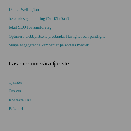
e
v
Daniel Wellington
r
beteendesegmentering för B2B SaaS
lokal SEO för småföretag
Optimera webbplatsens prestanda: Hastighet och pålitlighet
Skapa engagerande kampanjer på sociala medier
Läs mer om våra tjänster
Tjänster
Om oss
Kontakta Oss
Boka tid