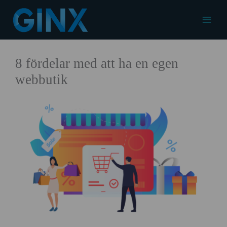
Hoppa
till
Main
innehåll
Menu
8 fördelar med att ha en egen
webbutik