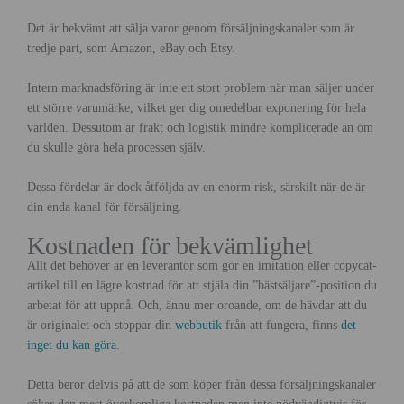
Det är bekvämt att sälja varor genom försäljningskanaler som är
tredje part, som Amazon, eBay och Etsy.
Intern marknadsföring är inte ett stort problem när man säljer under
ett större varumärke, vilket ger dig omedelbar exponering för hela
världen. Dessutom är frakt och logistik mindre komplicerade än om
du skulle göra hela processen själv.
Dessa fördelar är dock åtföljda av en enorm risk, särskilt när de är
din enda kanal för försäljning.
Kostnaden för bekvämlighet
Allt det behöver är en leverantör som gör en imitation eller copycat-
artikel till en lägre kostnad för att stjäla din ”bästsäljare”-position du
arbetat för att uppnå. Och, ännu mer oroande, om de hävdar att du
är originalet och stoppar din
webbutik
från att fungera, finns
det
inget du kan göra
.
Detta beror delvis på att de som köper från dessa försäljningskanaler