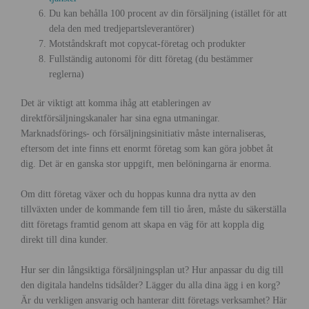
Du kan behålla 100 procent av din försäljning (istället för att
dela den med tredjepartsleverantörer)
Motståndskraft mot copycat-företag och produkter
Fullständig autonomi för ditt företag (du bestämmer
reglerna)
Det är viktigt att komma ihåg att etableringen av
direktförsäljningskanaler har sina egna utmaningar.
Marknadsförings- och försäljningsinitiativ måste internaliseras,
eftersom det inte finns ett enormt företag som kan göra jobbet åt
dig. Det är en ganska stor uppgift, men belöningarna är enorma.
Om ditt företag växer och du hoppas kunna dra nytta av den
tillväxten under de kommande fem till tio åren, måste du säkerställa
ditt företags framtid genom att skapa en väg för att koppla dig
direkt till dina kunder.
Hur ser din långsiktiga försäljningsplan ut? Hur anpassar du dig till
den digitala handelns tidsålder? Lägger du alla dina ägg i en korg?
Är du verkligen ansvarig och hanterar ditt företags verksamhet? Här