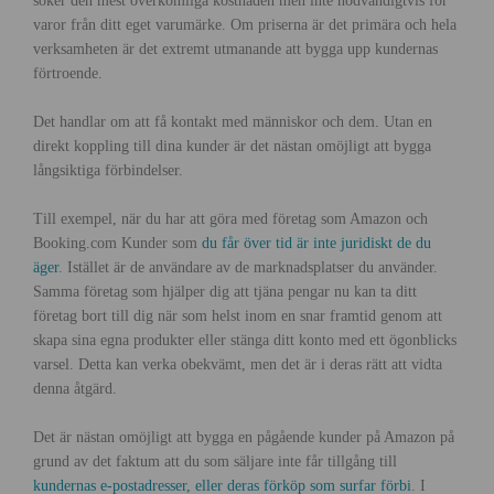
söker den mest överkomliga kostnaden men inte nödvändigtvis för
varor från ditt eget varumärke. Om priserna är det primära och hela
verksamheten är det extremt utmanande att bygga upp kundernas
förtroende.
Det handlar om att få kontakt med människor och dem. Utan en
direkt koppling till dina kunder är det nästan omöjligt att bygga
långsiktiga förbindelser.
Till exempel, när du har att göra med företag som Amazon och
Booking.com Kunder som
du får över tid är inte juridiskt de du
äger
. Istället är de användare av de marknadsplatser du använder.
Samma företag som hjälper dig att tjäna pengar nu kan ta ditt
företag bort till dig när som helst inom en snar framtid genom att
skapa sina egna produkter eller stänga ditt konto med ett ögonblicks
varsel. Detta kan verka obekvämt, men det är i deras rätt att vidta
denna åtgärd.
Det är nästan omöjligt att bygga en pågående kunder på Amazon på
grund av det faktum att du som säljare inte får tillgång till
kundernas e-postadresser, eller deras förköp som surfar förbi
. I