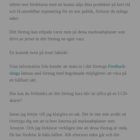
utbyte mot fördelarna med att kunna sälja dina produkter på kort tid
och få omedelbar exponering för en stor publik, förlorar du många
saker.
Ditt företag kan erbjuda varor men på dessa marknadsplatser som
drivs av priset är ditt företag en egen vara.
En komisk twist på ironi faktiskt.
Utan information från kunder att mata in i ditt företags
Feedback-
slinga
lämnas små företag med begränsade möjligheter att växa på
ett hållbart sätt.
Hur kan du förhindra att ditt företag bara blir en siffra på en LCD-
skärm?
Innan jag börjar vill jag klargöra en sak. Det är inte min avsikt att
övertyga dig om att ta bort listorna på marknadsplatser som
Amazon. Och jag förklarar verkligen inte att dessa företag är onda.
De har fördelar åt båda hållen. Allt eftersom tiden går och ditt