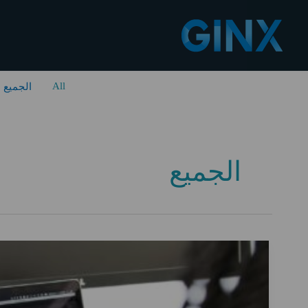
خطي
لى
لمحتوى
Filter
All
الجميع
posts
by
category
الجميع