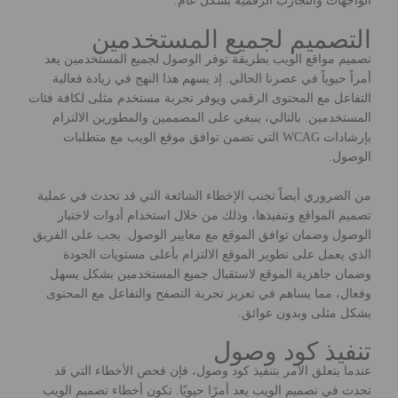
الواجهات والتجارب الرقمية بشكل عام.
التصميم لجميع المستخدمين
تصميم مواقع الويب بطريقة توفر الوصول لجميع المستخدمين يعد
أمراً حيوياً في عصرنا الحالي. إذ يسهم هذا النهج في زيادة فعالية
التفاعل مع المحتوى الرقمي ويوفر تجربة مستخدم مثلى لكافة فئات
المستخدمين. بالتالي، ينبغي على المصممين والمطورين الالتزام
بإرشادات WCAG التي تضمن توافق موقع الويب مع متطلبات
الوصول.
من الضروري أيضاً تجنب الإخطاء الشائعة التي قد تحدث في عملية
تصميم المواقع وتنفيذها، وذلك من خلال استخدام أدوات لاختبار
الوصول وضمان توافق الموقع مع معايير الوصول. يجب على الفريق
الذي يعمل على تطوير الموقع الالتزام بأعلى مستويات الجودة
وضمان جاهزية الموقع لاستقبال جميع المستخدمين بشكل يسهل
وفعال، مما يساهم في تعزيز تجربة التصفح والتفاعل مع المحتوى
بشكل مثلى وبدون عوائق.
تنفيذ كود وصول
عندما يتعلق الأمر بتنفيذ كود وصول، فإن فحص الأخطاء التي قد
تحدث في تصميم الويب يعد أمرًا حيويًا. تكون أخطاء تصميم الويب