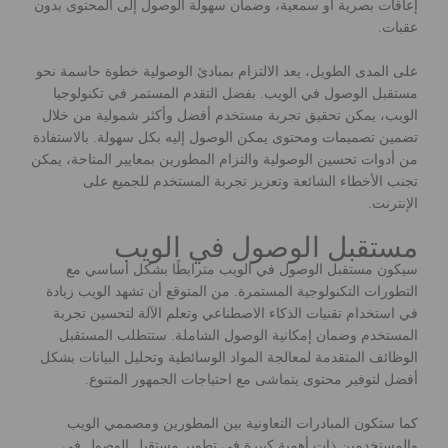
إعاقات بصرية أو سمعية، وضمان سهولة الوصول إلى المحتوى بدون
عقبات.
على المدى الطويل، يعد الالتزام بمبادئ الوصولية خطوة حاسمة نحو
مستقبل الوصول في الويب. بفضل التقدم المستمر في تكنولوجيا
الويب، يمكن تحقيق تجربة مستخدم أفضل وأكثر شمولية من خلال
تضمين تصميمات ومحتوى يمكن الوصول إليه بكل سهولة. بالاستفادة
من أدوات تحسين الوصولية والتزام المطورين بمعايير المتاحة، يمكن
تجنب الأخطاء الشائعة وتعزيز تجربة المستخدم للجميع على
الإنترنت.
مستقبل الوصول في الويب
سيكون مستقبل الوصول في الويب مترابطًا بشكل أساسي مع
التطورات التكنولوجية المستمرة. من المتوقع أن تشهد الويب زيادة
في استخدام تقنيات الذكاء الاصطناعي وتعلم الآلة لتحسين تجربة
المستخدم وضمان إمكانية الوصول الشاملة. ستتطلب المستقبل
الوظائف المتقدمة لمعالجة المواد الوسائطية وتحليل البيانات بشكل
أفضل لتوفير محتوى يتماشى مع احتياجات الجمهور المتنوع.
كما ستكون المبادرات التعاونية بين المطورين ومصممي الويب
والمستخدمين ذات أهمية كبيرة في تطوير مستقبل الوصول في