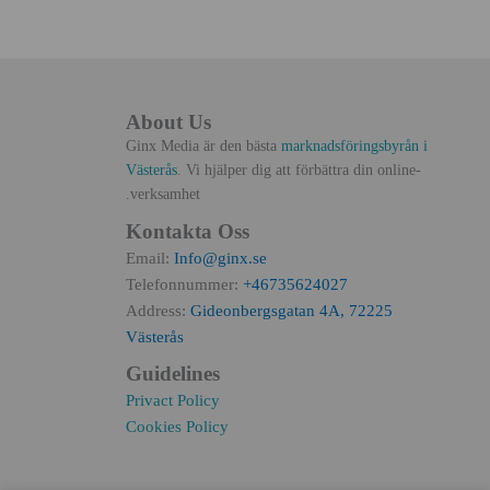
About Us
Ginx Media är den bästa
marknadsföringsbyrån i
Västerås
. Vi hjälper dig att förbättra din online-
verksamhet.
Kontakta Oss
Email:
Info@ginx.se
Telefonnummer:
+46735624027
Address:
Gideonbergsgatan 4A, 72225
Västerås
Guidelines
Privact Policy
Cookies Policy