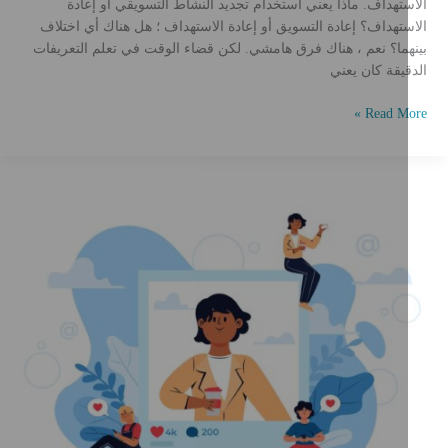
الاستهداف. ماذا يعني استخدام تجديد النشاط التسويقي أو إعادة
الاستهداف؟ إعادة التسويق أو إعادة الاستهداف ؛ هل هناك أي اختلاف
بينهما؟ نعم ، هناك فرق هامشي. لكن قضاء الوقت في تعلم التعريفات
الدقيقة كان يعني
عادة
Read More »
لتسويق
و
عادة
لاستهداف