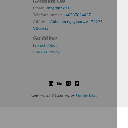
Kontakta Oss
Email:
Info@ginx.se
Telefonnummer:
+46735624027
Address:
Gideonbergsgatan 4A, 72225
Västerås
Guidelines
Privact Policy
Cookies Policy
Copywrites © Reserved by
George Iskef