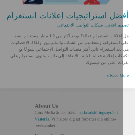
أفضل استراتيجيات إعلانات انستغرام
تصميم اعلاني
,
شبكات التواصل الاجتماعي
هل إعلانات انستغرام فعالة؟ يوجد أكثر من 1.2 مليار مستخدم نشط
على انستغرام، ومعظمهم من الشباب والملتزمين. وفقًا لـ الإحصائيات
هي يعد انستغرام ثاني أكثر منصات التواصل الاجتماعي شيوعًا مع
تكتيكات إعلانية فعالة للغاية. بالإضافة إلى ذلك ، يحتوي انستغرام على
نقرات أعلى من فيسبوك
فضل
Read More »
ستراتيجيات
علانات
نستغرام
About Us
Ginx Media är den bästa
marknadsföringsbyrån i
Västerås
. Vi hjälper dig att förbättra din online-
verksamhet.