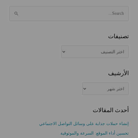
ا
ل
ب
ح
تصنيفات
ث
ت
ع
ص
ن
ن
:
الأرشيف
ي
ف
ا
ا
ل
ت
أ
أحدث المقالات
ر
ش
إنشاء حملات جذابة على وسائل التواصل الاجتماعي
ي
تحسين أداء الموقع: السرعة والموثوقية
ف