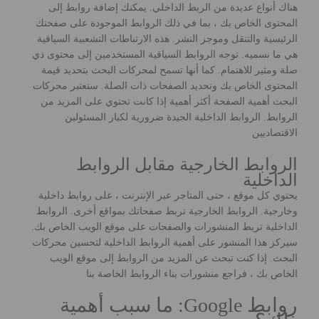
هناك أنواع عديدة من الربط الداخلي. يمكنك إضافة روابط إلى
المحتوى الخاص بك ، بما في ذلك الروابط الموجودة على صفحتك
الرئيسية والتنقل وموجز النشر. هذه الارتباطات التشعبية السياقية
هي ما نسميه. توجه الروابط السياقية المستخدمين إلى محتوى ذي
صلة ومثير للاهتمام. كما أنها تسمح لمحركات البحث بتحديد قيمة
المحتوى الخاص بك وتحديد الصفحات ذات الصلة. ستعتبر محركات
البحث أهمية الصفحة أكثر أهمية إذا كانت تحتوي على المزيد من
الروابط. الروابط الداخلية الجيدة ضرورية لكبار المسئولين
الاقتصاديين
الروابط الخارجية مقابل الروابط
الداخلية
يحتوي كل موقع ، حتى المتاجر عبر الإنترنت ، على روابط داخلية
وخارجية. الروابط الخارجية تربط صفحاتك بمواقع أخرى. الروابط
الداخلية تربط المنشورات والصفحات على موقع الويب الخاص بك.
سيركز هذا المنشور على أهمية الروابط الداخلية لتحسين محركات
البحث. إذا كنت تبحث عن المزيد من الروابط إلى موقع الويب
الخاص بك ، فراجع منشورات بناء الروابط الخاصة بنا
روابط Google: ما سبب أهمية