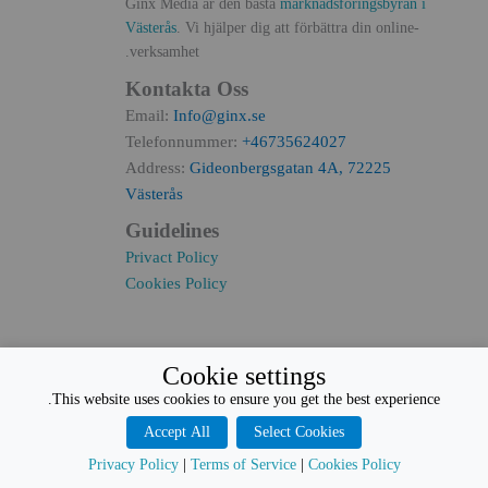
Ginx Media är den bästa
marknadsföringsbyrån i
Västerås
. Vi hjälper dig att förbättra din online-
verksamhet.
Kontakta Oss
Email:
Info@ginx.se
Telefonnummer:
+46735624027
Address:
Gideonbergsgatan 4A, 72225
Västerås
Guidelines
Privact Policy
Cookies Policy
Cookie settings
This website uses cookies to ensure you get the best experience.
Accept All
Select Cookies
Copywrites © Reserved by
George Iskef
Privacy Policy
|
Terms of Service
|
Cookies Policy