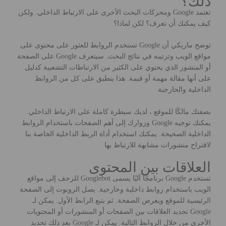
ذلك؟
تعتمد Google ومحركات البحث الأخرى على الارتباط الداخلي. ولكن
كيف يمكنك أن تعرف؟ لكن لماذا؟
توضح ماريكي أن Google تستخدم الروابط للعثور على محتوى على
مواقع الويب وترتيبه في نتائج البحث. سيتعرف Google على الصفحة
أو المنشور الذي يحتوي على الكثير من الارتباطات التشعبية كدليل
على أنها مقالة مهمة أو قيمة. هذا ينطبق على كل من الروابط
الداخلية والخارجية
بصفتك مالكًا للموقع ، لديك سيطرة كاملة على الارتباط الداخلي.
يمكنك توجيه Google وزوارك إلى أهم الصفحات باستخدام الروابط
الداخلية الصحيحة. يمكنك استخدام أداة الربط الداخلية الخاصة بنا
لاقتراح منشورات مشابهة للارتباط بها
العلاقات بين المحتوى
تستخدم Google برنامجًا آليًا يسمى Googlebot للزحف إلى مواقع
الويب باستخدام روابط داخلية وخارجية. يصل الروبوت إلى الصفحة
الرئيسية للموقع ويعرض الصفحة. ثم يتبع الرابط الأول. يمكن لـ
Google تحديد العلاقات بين الصفحات أو المنشورات أو المحتويات
الأخرى من خلال الروابط التالية. يمكن لـ Google بعد ذلك تحديد