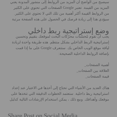
سيصبح من الواضح أن المزيد من الروابط إلى منشور المدونة يعني
المزيد من القيمة. تعتبر Google الصفحات التي تحتوي على الكثير
من الروابط القيمة أكثر أهمية من تلك التي لا تحتوي على الكثير.
سيؤدي هذا إلى زيادة فرصك في الحصول على هذه الصفحة مرتبة
وضع إستراتيجية ربط داخلي
يجب أن تقوم مُحسّنات محرّكات البحث لموقعك بتقييم وتحسين
إستراتيجية الربط الداخلي بشكل منتظم. هذه طريقة واحدة لزيادة
لياقة موقع الويب الخاص بك. ستتعرف Google على ما إذا قمت
بإضافة الروابط الداخلية الصحيحة:
أهمية الصفحات_
العلاقة بين الصفحات_
قيمة الصفحات_
هناك العديد من الأشياء التي تحتاج إلى أخذها في الاعتبار عند إعداد
استراتيجية ربط داخلية. ستعتمد الخطوات الدقيقة التي تتخذها على
موقعك وأهدافك. ومع ذلك ، يمكن استخدام الإرشادات التالية كدليل
Share Post on Social Media