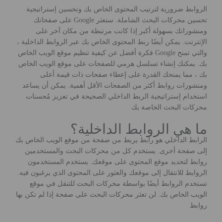
الروابط ضرورية لترتيب المحتوى الخاص بك وتحسين إستراتيجية
تحسين محركات البحث الشاملة. ستعثر Google على صفحاتك
ومنشوراتك بسهولة أكبر إذا كانت مرتبطة من مكان آخر على
الإنترنت. يمكن أيضًا ربط المحتوى الخاص بك عبر الروابط الداخلية ،
والتي تمنح Google فكرة أفضل عن كيفية تنظيم موقع الويب الخاص
بك. يمكنك إنشاء تسلسل هرمي للصفحات على موقع الويب الخاص
بك ، مما يمنحك القدرة على إعطاء صفحات ذات قيمة أعلى
ومنشورات روابط أكثر من الصفحات الأقل أهمية. يمكن أن يساعد
استخدام إستراتيجية الربط الداخلي الصحيحة في تعزيز مُحسنات
محركات البحث الخاصة بك
ما هي الروابط الداخلية؟
الرابط الداخلي هو رابط يربط من صفحة من موقع الويب الخاص بك
إلى صفحة أخرى. يستخدم كل من محركات البحث والمستخدمين
روابط لتحديد موقع المحتوى على موقعك. يستخدم المستخدمون
الروابط للانتقال إلى موقعك والعثور على المحتوى الذي يرغبون فيه.
تستخدم الروابط أيضًا بواسطة محركات البحث للتنقل في موقع
الويب الخاص بك. لن تعثر محركات البحث على صفحة إذا لم تكن بها
روابط