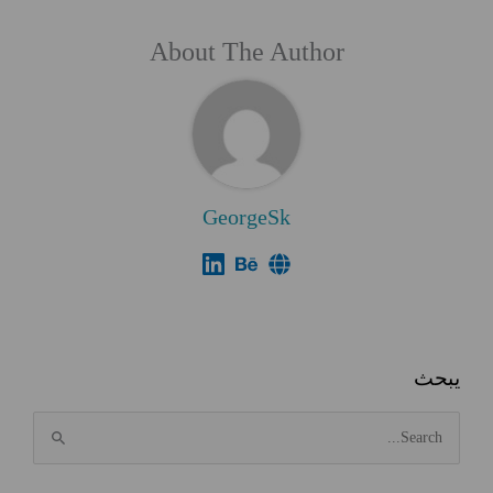
About The Author
GeorgeSk
يبحث
ا
ل
ب