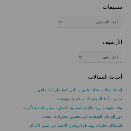
ح
تصنيفات
ث
ت
ع
ص
ن
ن
:
الأرشيف
ي
ف
ا
ا
ل
ت
أ
أحدث المقالات
ر
ش
إنشاء حملات جذابة على وسائل التواصل الاجتماعي
ي
تحسين أداء الموقع: السرعة والموثوقية
ف
بناء تطبيقات ويب قابلة للتوسيع: أفضل الممارسات والأدوات
دور البيانات الضخمة في تحسين محركات البحث
استغلال تحليلات وسائل التواصل الاجتماعي لنمو الأعمال