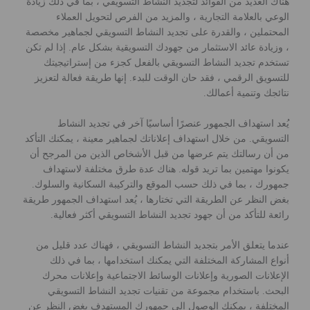
هناك العديد من الفوائد لتجديد النشاط التسويقي ، بما في ذلك زيادة
الوعي بالعلامة التجارية ، والمزيد من الفرص لتحويل العملاء
المحتملين ، والقدرة على تجديد النشاط التسويقي لجماهير مخصصة
، وزيادة عائد الاستثمار من جهودك التسويقية بشكل عام. إذا لم تكن
تستخدم تجديد النشاط التسويقي بالفعل كجزء من إستراتيجيتك
للتسويق الرقمي ، فقد حان الوقت للبدء. إنها طريقة فعالة لتعزيز
نتائجك وتنمية أعمالك.
يُعد استهداف الجمهور عنصرًا أساسيًا آخر في تجديد النشاط
التسويقي. من خلال استهداف إعلاناتك لجماهير معينة ، يمكنك التأكد
من أن رسالتك يتم عرضها من قبل الأشخاص الذين من المرجح أن
يكونوا مهتمين بما تريد قوله. هناك عدة طرق مختلفة لاستهداف
جمهورك ، بما في ذلك حسب الموقع والتركيبة السكانية والسلوك.
بغض النظر عن الطريقة التي تختارها ، يُعد استهداف الجمهور طريقة
رائعة للتأكد من أن جهود تجديد النشاط التسويقي أكثر فعالية.
عندما يتعلق الأمر بتجديد النشاط التسويقي ، فهناك عدد قليل من
أنواع المشاركة المختلفة التي يمكنك استخدامها ، بما في ذلك
الإعلانات الصورية وإعلانات الوسائط الاجتماعية وإعلانات محرك
البحث. باستخدام مجموعة من تقنيات تجديد النشاط التسويقي
المختلفة ، يمكنك الوصول إلى جمهورك المستهدف بغض النظر عن