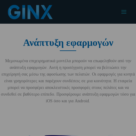
Μετάβαση
στο
Main
περιεχόμενο
Menu
Ανάπτυξη εφαρμογών
Μεμονωμένα επιχειρηματικά μοντέλα μπορούν να επωφεληθούν από την
ανάπτυξη εφαρμογών. Αυτή η προσέγγιση μπορεί να βελτιώσει την
επιχείρησή σας μέσω της αφοσίωσης των πελατών. Οι εφαρμογές για κινητά
είναι γρηγορότερες και παρέχουν συνδέσεις σε μια κοινότητα. Η εταιρεία
μπορεί να προσφέρει αποκλειστικές προσφορές στους πελάτες και να
συνδεθεί σε βαθύτερο επίπεδο. Προσφέρουμε ανάπτυξη εφαρμογών τόσο για
iOS όσο και για Android.